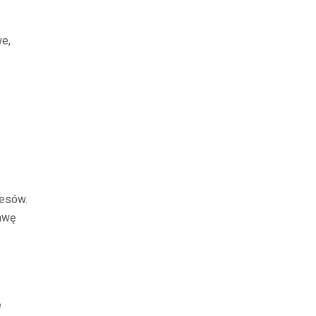
we,
cesów.
rawę
e