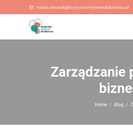
maciej.winiarek@krytycznemysleniedlabiznesu.pl
Zarządzanie 
bizne
Home
Blog
Z