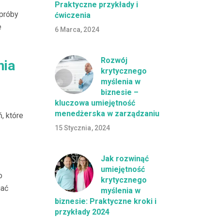
Praktyczne przykłady i
 próby
ćwiczenia
e
6 Marca, 2024
Rozwój
nia
krytycznego
myślenia w
biznesie –
kluczowa umiejętność
menedżerska w zarządzaniu
, które
15 Stycznia, 2024
Jak rozwinąć
umiejętność
o
krytycznego
gać
myślenia w
biznesie: Praktyczne kroki i
przykłady 2024