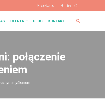
Przejdź na:
NAS
OFERTA
BLOG
KONTAKT
i: połączenie
leniem
tycznym myśleniem